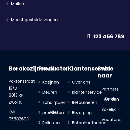
Mailen
Meest gestelde vragen
123 456 789
Berakozijnen.nl
Producten
Klantenservice
Snel
naar
Paxtonstraat
Kozijnen
Over ons
19/B
Partners
Deuren
Klantenservice
8013 RP
Dealer worden
Zwolle.
Schuifpuien
Retourneren
Zakelijk
Kvk
Bezorging
Alle producten
95882693
Vacatures
Rolluiken
Betaalmethoden