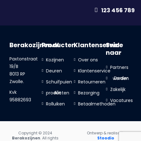
123 456 789
Berakozijnen.nl
Producten
Klantenservice
Snel
naar
Paxtonstraat
Kozijnen
Over ons
19/B
Partners
Deuren
Klantenservice
8013 RP
Dealer worden
Zwolle.
Schuifpuien
Retourneren
Zakelijk
Kvk
Bezorging
Alle producten
95882693
Vacatures
Rolluiken
Betaalmethoden
Copyright © 2024
Ontwerp & realisatie
Berakozijnen
. All rights
Stoodio