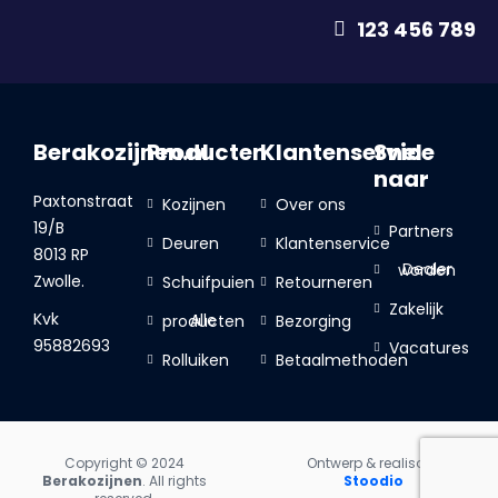
123 456 789
Berakozijnen.nl
Producten
Klantenservice
Snel
naar
Paxtonstraat
Kozijnen
Over ons
19/B
Partners
Deuren
Klantenservice
8013 RP
Dealer worden
Zwolle.
Schuifpuien
Retourneren
Zakelijk
Kvk
Bezorging
Alle producten
95882693
Vacatures
Rolluiken
Betaalmethoden
Copyright © 2024
Ontwerp & realisatie
Berakozijnen
. All rights
Stoodio