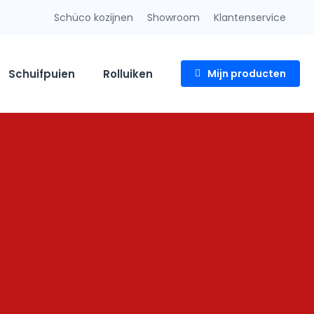
Schüco kozijnen
Showroom
Klantenservice
Schuifpuien
Rolluiken
Mijn producten